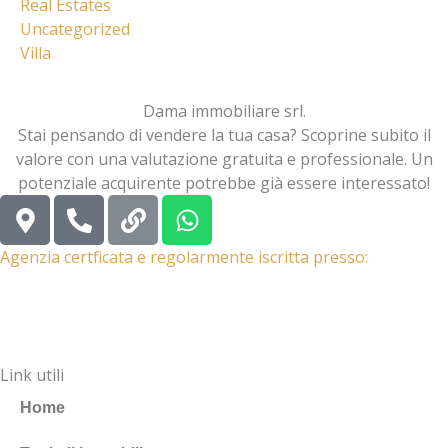
Real Estates
Uncategorized
Villa
Dama immobiliare srl.
Stai pensando di vendere la tua casa? Scoprine subito il
valore con una valutazione gratuita e professionale. Un
potenziale acquirente potrebbe già essere interessato!
M
P
L
W
a
h
i
h
p
o
n
a
Agenzia certficata e regolarmente iscritta presso:
-
n
k
t
m
e
s
a
-
a
r
a
p
Link utili
k
l
p
e
t
Home
r