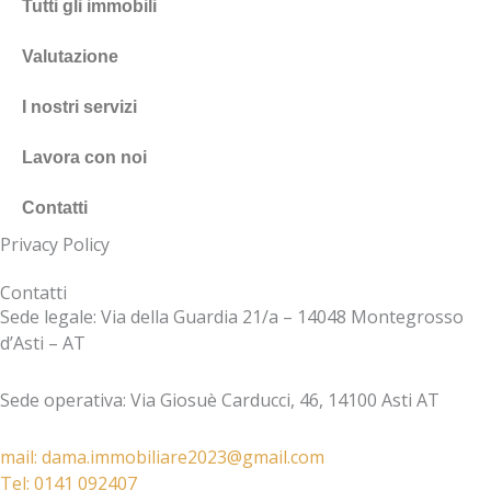
-
Tutti gli immobili
a
l
Valutazione
t
I nostri servizi
Lavora con noi
Contatti
Privacy Policy
Contatti
Sede legale: Via della Guardia 21/a – 14048 Montegrosso
d’Asti – AT
Sede operativa: Via Giosuè Carducci, 46, 14100 Asti AT
mail: dama.immobiliare2023@gmail.com​
Tel: 0141 092407​