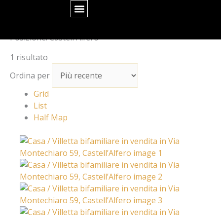
Vai
al
contenuto
Tutti gli immobili
I nostri servizi
Lavora con noi
Posizione:
Castell'Alfero
1 risultato
Ordina per
Grid
List
Half Map