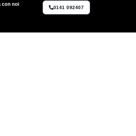
 con noi
0141 092407