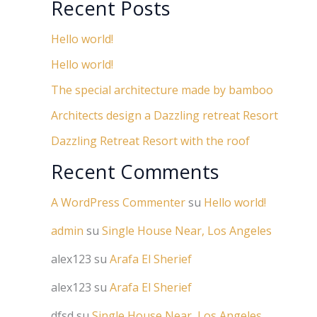
Recent Posts
Hello world!
Hello world!
The special architecture made by bamboo
Architects design a Dazzling retreat Resort
Dazzling Retreat Resort with the roof
Recent Comments
A WordPress Commenter
su
Hello world!
admin
su
Single House Near, Los Angeles
alex123
su
Arafa El Sherief
alex123
su
Arafa El Sherief
dfsd
su
Single House Near, Los Angeles