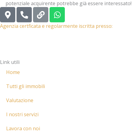
potenziale acquirente potrebbe già essere interessato!
M
P
L
W
a
h
i
h
p
o
n
a
Agenzia certficata e regolarmente iscritta presso:
-
n
k
t
m
e
s
a
-
a
r
a
p
Link utili
k
l
p
e
t
Home
r
-
Tutti gli immobili
a
Valutazione
l
t
I nostri servizi
Lavora con noi