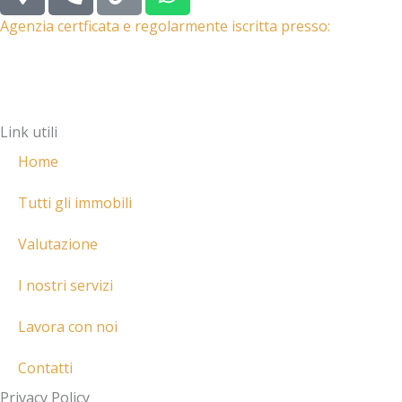
a
h
i
h
p
o
n
a
Agenzia certficata e regolarmente iscritta presso:
-
n
k
t
m
e
s
a
-
a
r
a
p
Link utili
k
l
p
e
t
Home
r
-
Tutti gli immobili
a
Valutazione
l
t
I nostri servizi
Lavora con noi
Contatti
Privacy Policy