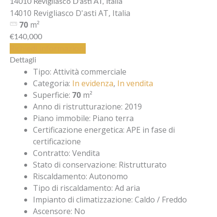
14010 Revigliasco D'asti AT, Italia
14010 Revigliasco D'asti AT, Italia
70
m²
€140,000
Richiedi informazioni
Dettagli
Tipo
:
Attività commerciale
Categoria
:
In evidenza
,
In vendita
Superficie
:
70
m²
Anno di ristrutturazione
:
2019
Piano immobile
:
Piano terra
Certificazione energetica
:
APE in fase di
certificazione
Contratto
:
Vendita
Stato di conservazione
:
Ristrutturato
Riscaldamento
:
Autonomo
Tipo di riscaldamento
:
Ad aria
Impianto di climatizzazione
:
Caldo / Freddo
Ascensore
:
No