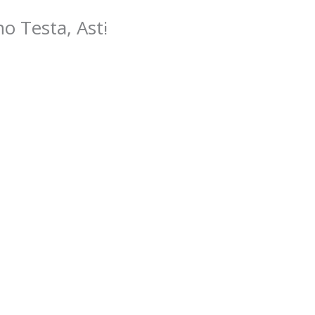
bili
Valutazione
I nostri servizi
Lavora
o Testa, Asti
Contatti