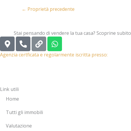
←
Proprietà precedente
Stai pensando di vendere la tua casa? Scoprine subito
M
P
L
W
a
h
i
h
p
o
n
a
Agenzia certficata e regolarmente iscritta presso:
-
n
k
t
m
e
s
a
-
a
r
a
p
Link utili
k
l
p
e
t
Home
r
-
Tutti gli immobili
a
Valutazione
l