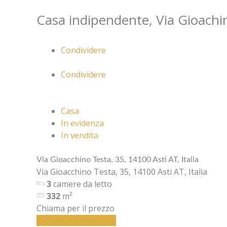
Vai
Home
Tutti gli immo
Casa indipendente, Via Gioachin
al
contenuto
Condividere
Condividere
Casa
In evidenza
In vendita
Via Gioacchino Testa, 35, 14100 Asti AT, Italia
Via Gioacchino Testa, 35, 14100 Asti AT, Italia
3
camere da letto
332
m²
Chiama per il prezzo
Richiedi informazioni