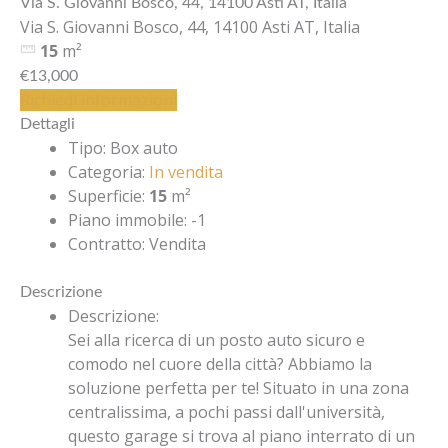
Via S. Giovanni Bosco, 44, 14100 Asti AT, Italia
Via S. Giovanni Bosco, 44, 14100 Asti AT, Italia
15
m²
€13,000
Richiedi informazioni
Dettagli
Tipo
:
Box auto
Categoria
:
In vendita
Superficie
:
15
m²
Piano immobile
:
-1
Contratto
:
Vendita
Descrizione
Descrizione
:
Sei alla ricerca di un posto auto sicuro e
comodo nel cuore della città? Abbiamo la
soluzione perfetta per te! Situato in una zona
centralissima, a pochi passi dall'università,
questo garage si trova al piano interrato di un