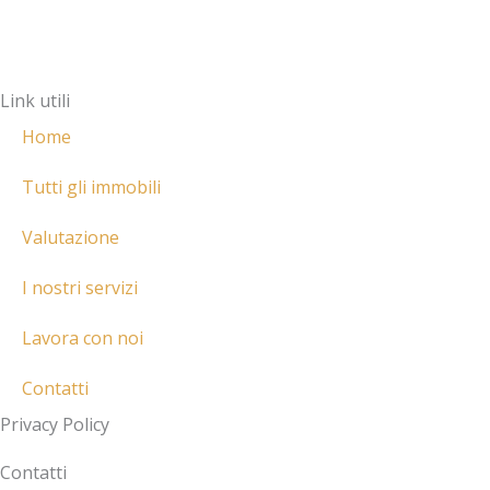
m
e
s
a
-
a
r
a
p
Link utili
k
l
p
e
t
Home
r
-
Tutti gli immobili
a
Valutazione
l
t
I nostri servizi
Lavora con noi
Contatti
Privacy Policy
Contatti