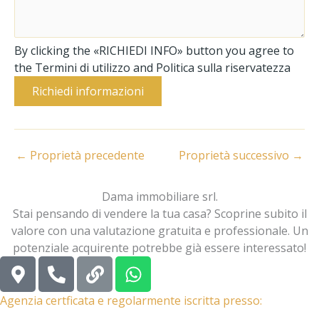
By clicking the «RICHIEDI INFO» button you agree to
the Termini di utilizzo and Politica sulla riservatezza
Richiedi informazioni
←
Proprietà precedente
Proprietà successivo
→
Dama immobiliare srl.
Stai pensando di vendere la tua casa? Scoprine subito il
valore con una valutazione gratuita e professionale. Un
potenziale acquirente potrebbe già essere interessato!
M
P
L
W
a
h
i
h
p
o
n
a
Agenzia certficata e regolarmente iscritta presso:
-
n
k
t