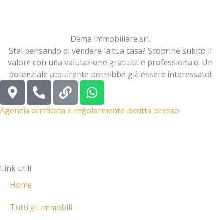
Dama immobiliare srl.
Stai pensando di vendere la tua casa? Scoprine subito il
valore con una valutazione gratuita e professionale. Un
potenziale acquirente potrebbe già essere interessato!
M
P
L
W
a
h
i
h
p
o
n
a
Agenzia certficata e regolarmente iscritta presso:
-
n
k
t
m
e
s
a
-
a
r
a
p
Link utili
k
l
p
e
t
Home
r
-
Tutti gli immobili