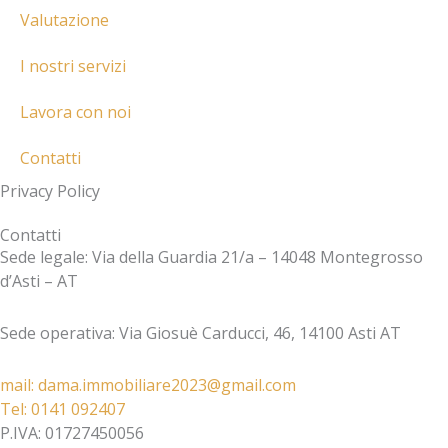
a
Valutazione
l
t
I nostri servizi
Lavora con noi
Contatti
Privacy Policy
Contatti
Sede legale: Via della Guardia 21/a – 14048 Montegrosso
d’Asti – AT
Sede operativa: Via Giosuè Carducci, 46, 14100 Asti AT
mail: dama.immobiliare2023@gmail.com​
Tel: 0141 092407​
P.IVA: 01727450056