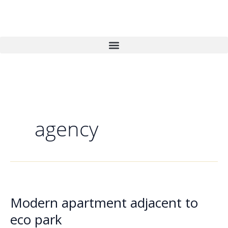
Vai
al
contenuto
agency
Modern apartment adjacent to
Modern
apartment
eco park
adjacent