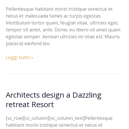
made
Pellentesque habitant morbi tristique senectus et
by
netus et malesuada fames ac turpis egestas.
bamboo
Vestibulum tortor quam, feugiat vitae, ultricies eget,
tempor sit amet, ante. Donec eu libero sit amet quam
egestas semper. Aenean ultricies mi vitae est. Mauris
placerat eleifend leo.
Leggi tutto »
Architects design a Dazzling
Architects
design
retreat Resort
a
Dazzling
[vc_row][vc_column][vc_column_text]Pellentesque
retreat
habitant morbi tristique senectus et netus et
Resort