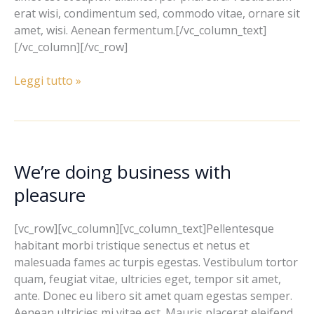
erat wisi, condimentum sed, commodo vitae, ornare sit
amet, wisi. Aenean fermentum.[/vc_column_text]
[/vc_column][/vc_row]
Leggi tutto »
We’re doing business with
We’re
doing
pleasure
business
with
[vc_row][vc_column][vc_column_text]Pellentesque
pleasure
habitant morbi tristique senectus et netus et
malesuada fames ac turpis egestas. Vestibulum tortor
quam, feugiat vitae, ultricies eget, tempor sit amet,
ante. Donec eu libero sit amet quam egestas semper.
Aenean ultricies mi vitae est. Mauris placerat eleifend