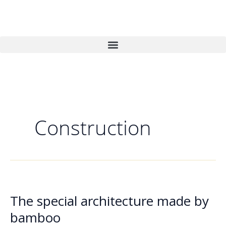
Vai
al
contenuto
Construction
The special architecture made by
The
special
bamboo
architecture