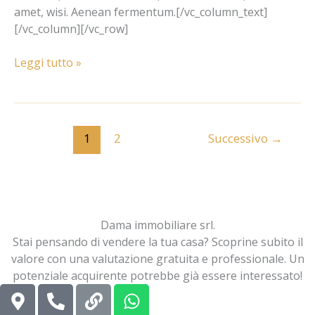
amet, wisi. Aenean fermentum.[/vc_column_text]
[/vc_column][/vc_row]
Leggi tutto »
1
2
Successivo
→
Dama immobiliare srl.
Stai pensando di vendere la tua casa? Scoprine subito il
valore con una valutazione gratuita e professionale. Un
potenziale acquirente potrebbe già essere interessato!
M
P
L
W
a
h
i
h