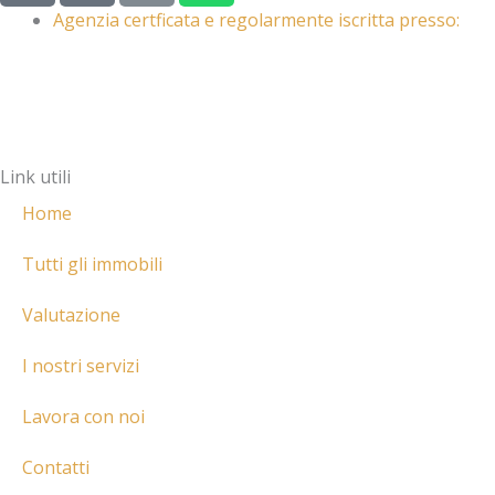
p
o
n
a
Agenzia certficata e regolarmente iscritta presso:
-
n
k
t
m
e
s
a
-
a
r
a
p
k
l
p
Link utili
e
t
r
Home
-
a
Tutti gli immobili
l
Valutazione
t
I nostri servizi
Lavora con noi
Contatti