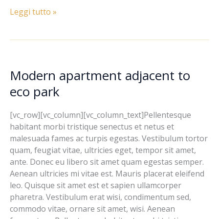
Leggi tutto »
Modern apartment adjacent to
Modern
apartment
eco park
adjacent
to
[vc_row][vc_column][vc_column_text]Pellentesque
eco
habitant morbi tristique senectus et netus et
park
malesuada fames ac turpis egestas. Vestibulum tortor
quam, feugiat vitae, ultricies eget, tempor sit amet,
ante. Donec eu libero sit amet quam egestas semper.
Aenean ultricies mi vitae est. Mauris placerat eleifend
leo. Quisque sit amet est et sapien ullamcorper
pharetra. Vestibulum erat wisi, condimentum sed,
commodo vitae, ornare sit amet, wisi. Aenean