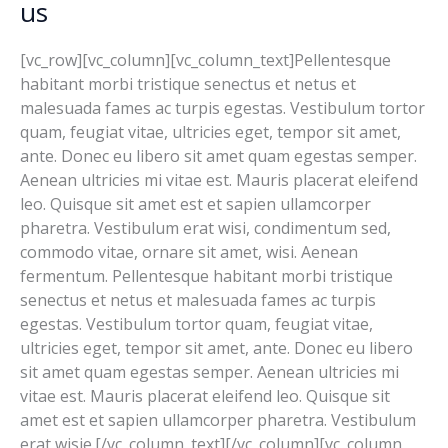
us
are
very
[vc_row][vc_column][vc_column_text]Pellentesque
important
habitant morbi tristique senectus et netus et
to
malesuada fames ac turpis egestas. Vestibulum tortor
us
quam, feugiat vitae, ultricies eget, tempor sit amet,
ante. Donec eu libero sit amet quam egestas semper.
Aenean ultricies mi vitae est. Mauris placerat eleifend
leo. Quisque sit amet est et sapien ullamcorper
pharetra. Vestibulum erat wisi, condimentum sed,
commodo vitae, ornare sit amet, wisi. Aenean
fermentum. Pellentesque habitant morbi tristique
senectus et netus et malesuada fames ac turpis
egestas. Vestibulum tortor quam, feugiat vitae,
ultricies eget, tempor sit amet, ante. Donec eu libero
sit amet quam egestas semper. Aenean ultricies mi
vitae est. Mauris placerat eleifend leo. Quisque sit
amet est et sapien ullamcorper pharetra. Vestibulum
erat wisie.[/vc_column_text][/vc_column][vc_column