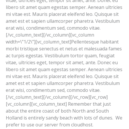
vitae, ultricies eget, tempor sit amet, ante. Donec eu
libero sit amet quam egestas semper. Aenean ultricies
mi vitae est. Mauris placerat eleifend leo. Quisque sit
amet est et sapien ullamcorper pharetra. Vestibulum
erat wisi, condimentum sed, commodo vitae.
[/vc_column_text][/vc_column][vc_column
width=\”1/2\”][vc_column_text]Pellentesque habitant
morbi tristique senectus et netus et malesuada fames
ac turpis egestas. Vestibulum tortor quam, feugiat
vitae, ultricies eget, tempor sit amet, ante. Donec eu
libero sit amet quam egestas semper. Aenean ultricies
mi vitae est. Mauris placerat eleifend leo. Quisque sit
amet est et sapien ullamcorper pharetra. Vestibulum
erat wisi, condimentum sed, commodo vitae.
[/vc_column_text][/vc_column][/vc_row][vc_row]
[vc_column][vc_column_text] Remember that just
about the entire coast of both North and South
Holland is entirely sandy beach with lots of dunes. We
prefer to use our server from cloudhost.