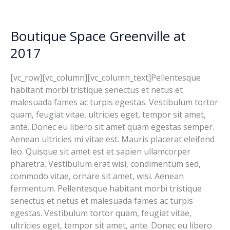
Boutique Space Greenville at
Boutique
Space
2017
Greenville
at
[vc_row][vc_column][vc_column_text]Pellentesque
2017
habitant morbi tristique senectus et netus et
malesuada fames ac turpis egestas. Vestibulum tortor
quam, feugiat vitae, ultricies eget, tempor sit amet,
ante. Donec eu libero sit amet quam egestas semper.
Aenean ultricies mi vitae est. Mauris placerat eleifend
leo. Quisque sit amet est et sapien ullamcorper
pharetra. Vestibulum erat wisi, condimentum sed,
commodo vitae, ornare sit amet, wisi. Aenean
fermentum. Pellentesque habitant morbi tristique
senectus et netus et malesuada fames ac turpis
egestas. Vestibulum tortor quam, feugiat vitae,
ultricies eget, tempor sit amet, ante. Donec eu libero