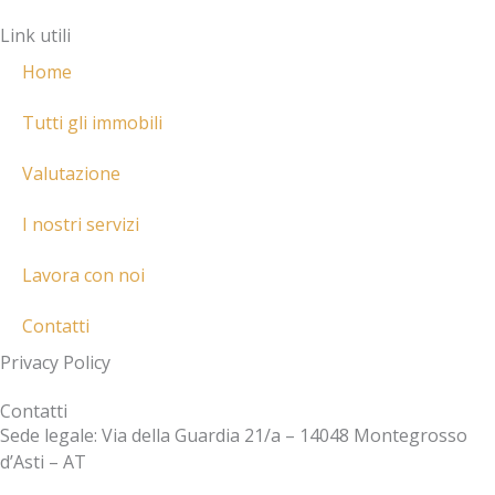
r
a
p
Link utili
k
l
p
e
t
Home
r
-
Tutti gli immobili
a
Valutazione
l
t
I nostri servizi
Lavora con noi
Contatti
Privacy Policy
Contatti
Sede legale: Via della Guardia 21/a – 14048 Montegrosso
d’Asti – AT