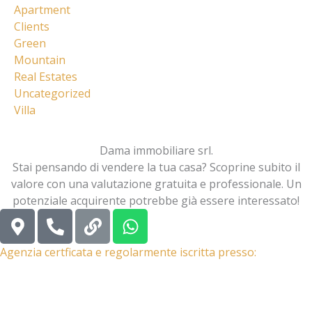
Apartment
Clients
Green
Mountain
Real Estates
Uncategorized
Villa
Dama immobiliare srl.
Stai pensando di vendere la tua casa? Scoprine subito il
valore con una valutazione gratuita e professionale. Un
potenziale acquirente potrebbe già essere interessato!
M
P
L
W
a
h
i
h
p
o
n
a
Agenzia certficata e regolarmente iscritta presso:
-
n
k
t
m
e
s
a
-
a