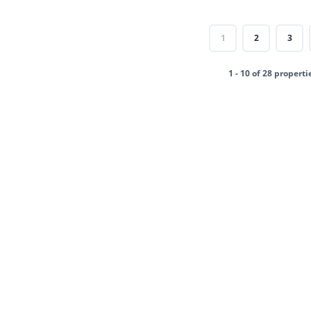
1
2
3
1 - 10 of 28 properti