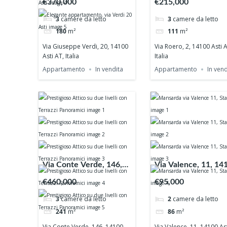
€370,000
€215,000
3
camere da letto
3
camere da letto
180
m²
111
m²
Via Giuseppe Verdi, 20, 14100
Via Roero, 2, 14100 Asti A
Asti AT, Italia
Italia
Appartamento
In vendita
Appartamento
In vend
Via Conte Verde, 146,
Via Valence, 11, 14
14100 Asti AT, Italia
Asti AT, Italia
€460,000
€95,000
3
camere da letto
2
camere da letto
241
m²
86
m²
Via Conte Verde, 146, 14100
Via Valence, 11, 14100 Ast