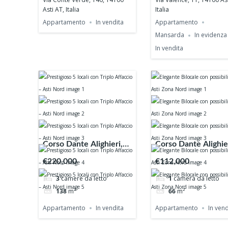
Asti AT, Italia
Italia
Appartamento
In vendita
Appartamento
Mansarda
In evidenza
In vendita
Corso Dante Alighieri,
Corso Dante Alighier
14100 Asti AT, Italia
14100 Asti AT, Italia
€220,000
€112,000
3
camere da letto
1
camera da letto
138
m²
66
m²
Appartamento
In vendita
Appartamento
In vend