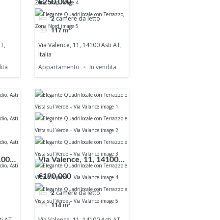
€250,000
2
camere da letto
117
m²
T,
Via Valence, 11, 14100 Asti AT,
Italia
ita
Appartamento
In vendita
100
Via Valence, 11, 14100
Asti AT, Italia
€190,000
2
camere da letto
114
m²
i AT,
Via Valence, 11, 14100 Asti AT,