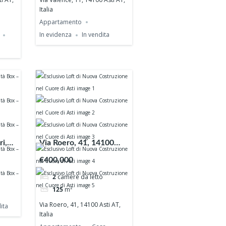
Italia
Appartamento
In evidenza
In vendita
i,
Via Roero, 41, 14100
Asti AT, Italia
€400,000
2
camere da letto
125
m²
Via Roero, 41, 14100 Asti AT,
ita
Italia