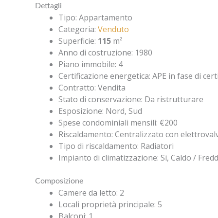
Dettagli
Tipo
:
Appartamento
Categoria
:
Venduto
Superficie
:
115
m²
Anno di costruzione
:
1980
Piano immobile
:
4
Certificazione energetica
:
APE in fase di cert
Contratto
:
Vendita
Stato di conservazione
:
Da ristrutturare
Esposizione
:
Nord, Sud
Spese condominiali mensili
:
€200
Riscaldamento
:
Centralizzato con elettroval
Tipo di riscaldamento
:
Radiatori
Impianto di climatizzazione
:
Si, Caldo / Fredd
Composizione
Camere da letto
:
2
Locali proprietà principale
:
5
Balconi
:
1