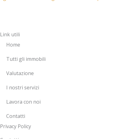
-
n
k
t
m
e
s
a
-
a
r
a
p
Link utili
k
l
p
e
t
Home
r
-
Tutti gli immobili
a
Valutazione
l
t
I nostri servizi
Lavora con noi
Contatti
Privacy Policy