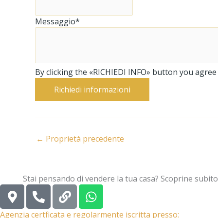
Messaggio*
By clicking the «RICHIEDI INFO» button you agree to
Richiedi informazioni
←
Proprietà precedente
Stai pensando di vendere la tua casa? Scoprine subito
M
P
L
W
a
h
i
h
p
o
n
a
Agenzia certficata e regolarmente iscritta presso: