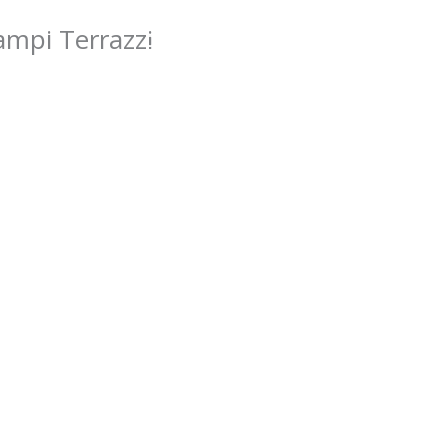
bili
Valutazione
I nostri servizi
Lavora
mpi Terrazzi
Contatti