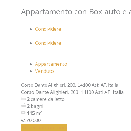
Vai
Home
Tutti gli immo
Appartamento con Box auto e a
al
contenuto
Condividere
Condividere
Appartamento
Venduto
Corso Dante Alighieri, 203, 14100 Asti AT, Italia
Corso Dante Alighieri, 203, 14100 Asti AT, Italia
2
camere da letto
2
bagni
115
m²
€170,000
Richiedi informazioni