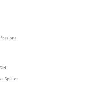
ificazione
vole
o, Splitter