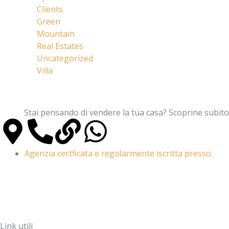
Clients
Green
Mountain
Real Estates
Uncategorized
Villa
Stai pensando di vendere la tua casa? Scoprine subito
M
P
L
W
a
h
i
h
Agenzia certficata e regolarmente iscritta presso:
p
o
n
a
-
n
k
t
Link utili