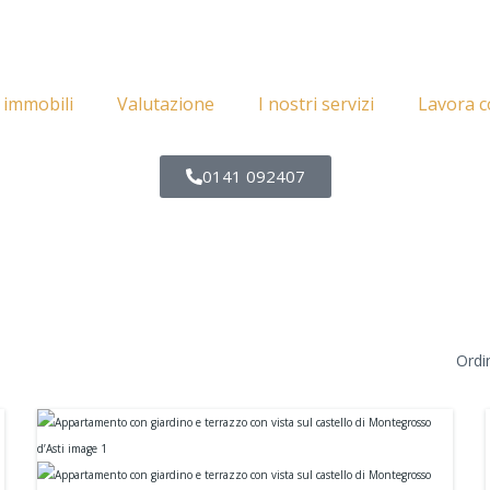
i immobili
Valutazione
I nostri servizi
Lavora c
0141 092407
Ordi