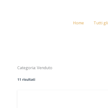
Vai
al
contenuto
Home
Tutti gl
Categoria:
Venduto
11 risultati