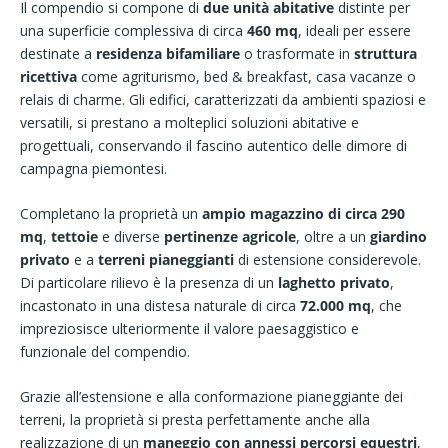
Il compendio si compone di
due unità abitative
distinte per
una superficie complessiva di circa
460 mq
, ideali per essere
destinate a
residenza bifamiliare
o trasformate in
struttura
ricettiva
come agriturismo, bed & breakfast, casa vacanze o
relais di charme. Gli edifici, caratterizzati da ambienti spaziosi e
versatili, si prestano a molteplici soluzioni abitative e
progettuali, conservando il fascino autentico delle dimore di
campagna piemontesi.
Completano la proprietà un
ampio magazzino di circa 290
mq
,
tettoie
e diverse
pertinenze agricole
, oltre a un
giardino
privato
e a
terreni pianeggianti
di estensione considerevole.
Di particolare rilievo è la presenza di un
laghetto privato
,
incastonato in una distesa naturale di circa
72.000 mq
, che
impreziosisce ulteriormente il valore paesaggistico e
funzionale del compendio.
Grazie all’estensione e alla conformazione pianeggiante dei
terreni, la proprietà si presta perfettamente anche alla
realizzazione di un
maneggio con annessi percorsi equestri
,