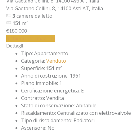
Via Gaetano Cellini, 8, 14100 Asti AT, Italia
Via Gaetano Cellini, 8, 14100 Asti AT, Italia
3
camere da letto
151
m²
€180,000
Richiedi informazioni
Dettagli
Tipo
:
Appartamento
Categoria
:
Venduto
Superficie
:
151
m²
Anno di costruzione
:
1961
Piano immobile
:
1
Certificazione energetica
:
E
Contratto
:
Vendita
Stato di conservazione
:
Abitabile
Riscaldamento
:
Centralizzato con elettrovalvole
Tipo di riscaldamento
:
Radiatori
Ascensore
:
No