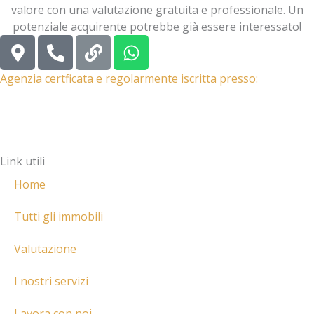
valore con una valutazione gratuita e professionale. Un
potenziale acquirente potrebbe già essere interessato!
M
P
L
W
a
h
i
h
p
o
n
a
Agenzia certficata e regolarmente iscritta presso:
-
n
k
t
m
e
s
a
-
a
r
a
p
Link utili
k
l
p
e
t
Home
r
-
Tutti gli immobili
a
Valutazione
l
t
I nostri servizi
Lavora con noi