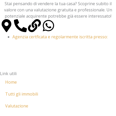
Stai pensando di vendere la tua casa? Scoprine subito il
valore con una valutazione gratuita e professionale. Un
potenziale acquirente potrebbe già essere interessato!
M
P
L
W
a
h
i
h
Agenzia certficata e regolarmente iscritta presso:
p
o
n
a
-
n
k
t
m
e
s
Link utili
Home
a
-
a
Tutti gli immobili
r
a
p
Valutazione