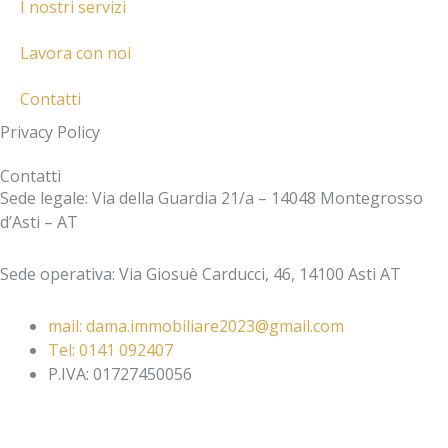
k
l
p
I nostri servizi
e
t
Lavora con noi
r
Contatti
-
Privacy Policy
Contatti
a
Sede legale: Via della Guardia 21/a – 14048 Montegrosso
d’Asti – AT
l
Sede operativa: Via Giosuè Carducci, 46, 14100 Asti AT
t
mail: dama.immobiliare2023@gmail.com​
Tel: 0141 092407​
P.IVA: 01727450056