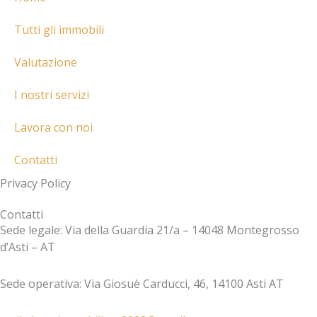
r
-
Tutti gli immobili
a
Valutazione
l
t
I nostri servizi
Lavora con noi
Contatti
Privacy Policy
Contatti
Sede legale: Via della Guardia 21/a – 14048 Montegrosso
d’Asti – AT
Sede operativa: Via Giosuè Carducci, 46, 14100 Asti AT