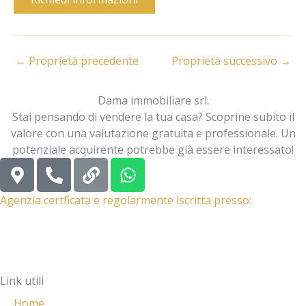
←
Proprietà precedente
Proprietà successivo
→
Dama immobiliare srl.
Stai pensando di vendere la tua casa? Scoprine subito il
valore con una valutazione gratuita e professionale. Un
potenziale acquirente potrebbe già essere interessato!
M
P
L
W
a
h
i
h
p
o
n
a
Agenzia certficata e regolarmente iscritta presso:
-
n
k
t
m
e
s
a
-
a
r
a
p
Link utili
k
l
p
e
t
Home